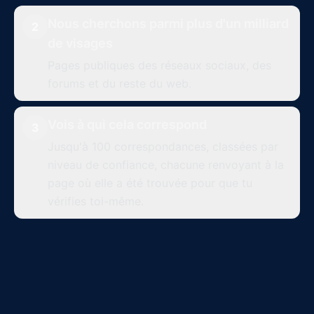
Nous cherchons parmi plus d'un milliard
2
de visages
Pages publiques des réseaux sociaux, des
forums et du reste du web.
Vois à qui cela correspond
3
Jusqu'à 100 correspondances, classées par
niveau de confiance, chacune renvoyant à la
page où elle a été trouvée pour que tu
vérifies toi-même.
Meilleures correspondances
Jusqu'à 100 par recherche